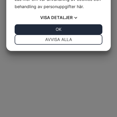
behandling av personuppgifter
här
.
VISA
DETALJER
JA
NEJ
OK
JA
NEJ
NÖDVÄNDIG
INSTÄLLNINGAR
AVVISA ALLA
JA
NEJ
JA
NEJ
MARKNADSFÖRING
STATISTIK