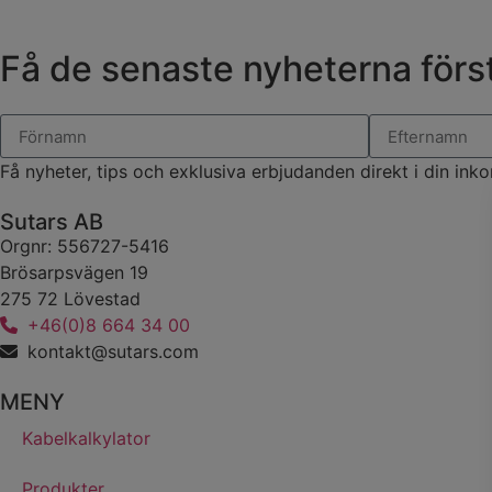
Få de senaste nyheterna först
Få nyheter, tips och exklusiva erbjudanden direkt i din inko
Sutars AB
Orgnr: 556727-5416
Brösarpsvägen 19
275 72 Lövestad
+46(0)8 664 34 00
kontakt@sutars.com
MENY
Kabelkalkylator
Produkter