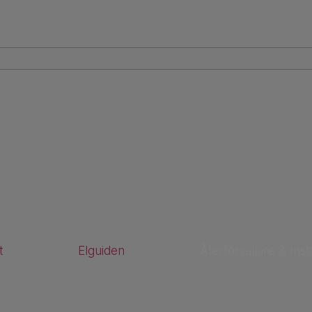
t
Elguiden
Återförsäljare & Inst