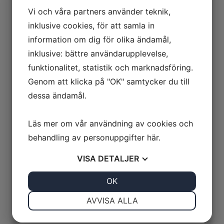
Vi och våra partners använder teknik,
inklusive cookies, för att samla in
information om dig för olika ändamål,
inklusive: bättre användarupplevelse,
funktionalitet, statistik och marknadsföring.
Genom att klicka på "OK" samtycker du till
dessa ändamål.
Läs mer om vår användning av cookies och
behandling av personuppgifter
här
.
VISA
DETALJER
JA
NEJ
OK
JA
NEJ
NÖDVÄNDIG
INSTÄLLNINGAR
AVVISA ALLA
JA
NEJ
JA
NEJ