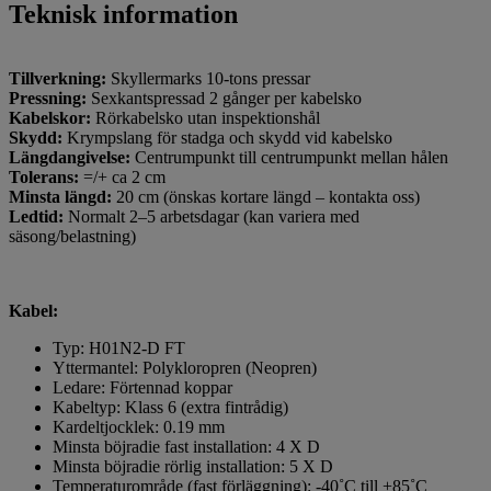
Teknisk information
Tillverkning:
Skyllermarks 10-tons pressar
Pressning:
Sexkantspressad 2 gånger per kabelsko
Kabelskor:
Rörkabelsko utan inspektionshål
Skydd:
Krympslang för stadga och skydd vid kabelsko
Längdangivelse:
Centrumpunkt till centrumpunkt mellan hålen
Tolerans:
=/+ ca 2 cm
Minsta längd:
20 cm (önskas kortare längd – kontakta oss)
Ledtid:
Normalt 2–5 arbetsdagar (kan variera med
säsong/belastning)
Kabel:
Typ: H01N2-D FT
Ytte
rmantel
:
Polykloropren
(
Neopren
)
Ledare
:
Förtennad koppar
Kabeltyp
:
Klass
6 (extra fintrådig)
Kardeltjocklek
: 0.19 mm
Minsta böjradie
fast installation
: 4
X
D
Minsta böjradie rörlig installation
:
5 X
D
Temperaturområde (fast förläggning):
-40˚C till +85˚C