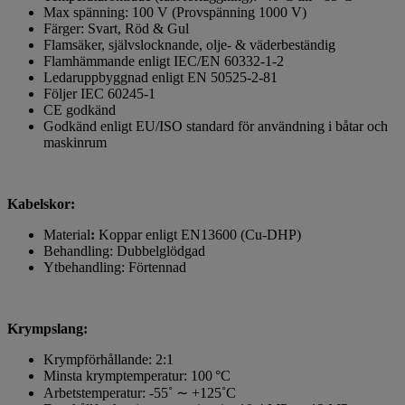
Max spänning:
100 V
(Provspänning 1000 V)
Färger:
Svart, Röd & Gul
Flamsäker
,
självslocknande,
olje
-
& väderbeständi
g
Flamhämmande enligt IEC/EN 60332-1-2
Ledaruppbyggnad enligt EN 50525-2-81
Följer IE
C 60245-1
CE
godkänd
Godkänd enligt EU/ISO standard för användning i båtar och
maskinrum
Kabelskor:
Material
:
Koppar enligt EN13600 (Cu-DHP)
Behandling: Dubbelglödgad
Ytbehandling: Förtennad
Krympslang:
Krympförhållande: 2:1
Minsta krymptemperatur: 100 °C
Arbetstemperatur: -55˚ ∼ +125˚C