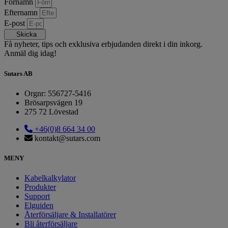
Förnamn
Efternamn
E-post
Skicka
Få nyheter, tips och exklusiva erbjudanden direkt i din inkorg.
Anmäl dig idag!
Sutars AB
Orgnr: 556727-5416
Brösarpsvägen 19
275 72 Lövestad
+46(0)8 664 34 00
kontakt@sutars.com
MENY
Kabelkalkylator
Produkter
Support
Elguiden
Återförsäljare & Installatörer
Bli återförsäljare