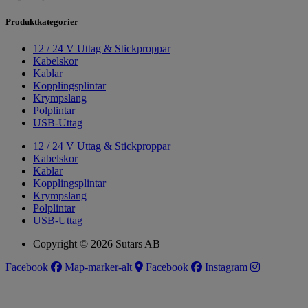
Produktkategorier
12 / 24 V Uttag & Stickproppar
Kabelskor
Kablar
Kopplingsplintar
Krympslang
Polplintar
USB-Uttag
12 / 24 V Uttag & Stickproppar
Kabelskor
Kablar
Kopplingsplintar
Krympslang
Polplintar
USB-Uttag
Copyright © 2026 Sutars AB
Facebook
Map-marker-alt
Facebook
Instagram