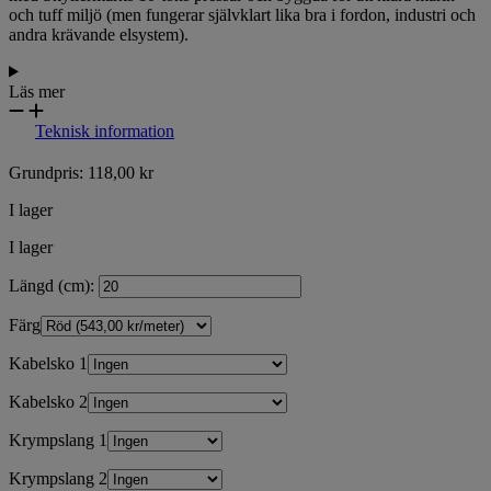
och tuff miljö (men fungerar självklart lika bra i fordon, industri och
andra krävande elsystem).
Läs mer
Teknisk information
Grundpris:
118,00
kr
I lager
I lager
Längd (cm):
Färg
Kabelsko 1
Kabelsko 2
Krympslang 1
Krympslang 2