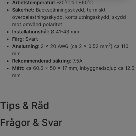
Arbetstemperatur:
-20˚C till +60˚C
Säkerhet:
Backspänningsskydd, termiskt
överbelastningsskydd, kortslutningsskydd, skydd
mot omvänd polaritet
Installationshål:
Ø 41-43 mm
Färg:
Svart
2
Anslutning
: 2 x 20 AWG (ca 2 x 0,52 mm
) ca 110
mm
Rekommenderad säkring:
7.5A
Mått:
ca 60.5 x 50 x 17 mm, inbyggnadsdjup ca 12.5
mm
Tips & Råd
Frågor & Svar