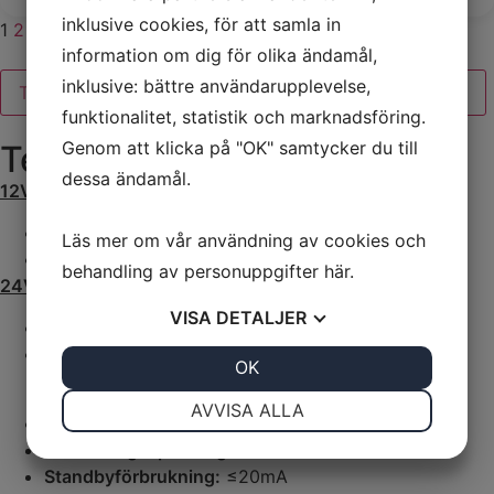
inklusive cookies, för att samla in
1
2
information om dig för olika ändamål,
inklusive: bättre användarupplevelse,
Teknisk information
Tips & Råd
Frågor & Svar
funktionalitet, statistik och marknadsföring.
Genom att klicka på "OK" samtycker du till
Teknisk information
dessa ändamål.
12V system:
Utgång 1:
USB-C, PD 3.0, 5-12V, Max 36W
Läs mer om vår användning av cookies och
Utgång 2:
USB-C, PD 3.0, 5-12V, Max 36W
behandling av personuppgifter
här
.
24V system:
VISA
DETALJER
Utgång 1:
USB-C, PD 3.0, 5-20V, Max 60W
Utgång 2:
USB-C, PD 3.0, 5-20V, Max 60W
JA
NEJ
OK
JA
NEJ
NÖDVÄNDIG
INSTÄLLNINGAR
AVVISA ALLA
Laddning av båda utgångar:
5V 2.1A + 5V 2.1A
JA
NEJ
JA
NEJ
Anslutningsspänning:
12/24 VDC (8-32 VDC)
Standbyförbrukning:
≤20mA
MARKNADSFÖRING
STATISTIK