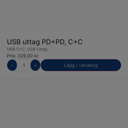
USB uttag PD+PD, C+C
USB-C+C
,
USB-Uttag
Pris:
329,00
kr
−
+
Lägg i varukorg