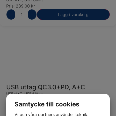
Pris:
289,00
kr
−
+
Lägg i varukorg
USB uttag QC3.0+PD, A+C
USB-A+C
,
USB-Uttag
Pris:
289,00
kr
Samtycke till cookies
−
+
Lägg i varukorg
Vi och våra partners använder teknik,