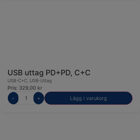
USB uttag PD+PD, C+C
USB-C+C
,
USB-Uttag
Pris:
329,00
kr
−
+
Lägg i varukorg