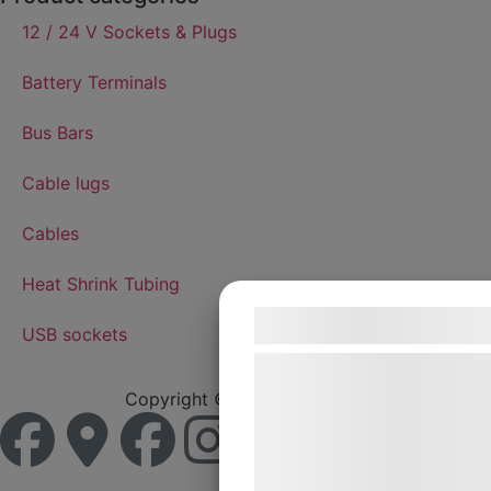
12 / 24 V Sockets & Plugs
Battery Terminals
Bus Bars
Cable lugs
Cables
Heat Shrink Tubing
Samtykke til cook
USB sockets
Vi og vores samarbejdspart
teknologier, herunder cookies
Copyright © 2026 Sutars AB
indsamle oplysninger om dig 
formål, herunder: Tilpasning
bedre brugeroplevelse, funkt