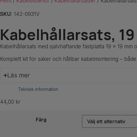
Hem
/
Kabeltillbehör
/
Kabelhållarsatser
/ Kabelhållarsat
SKU:
142-0931V
Kabelhållarsats, 19
Kabelhållarsats
med
självhäftande
fästplatta
19 x 19 mm
Komplett kit för säker och hållbar kabelmontering – både
Läs mer
Teknisk information
44,00
kr
Färg