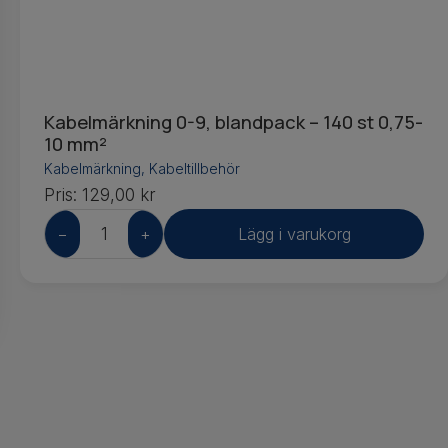
Kabelmärkning 0-9, blandpack – 140 st 0,75-
10 mm²
Kabelmärkning
,
Kabeltillbehör
Pris:
129,00
kr
−
+
Lägg i varukorg