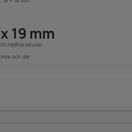
s, 19 x 19 mm
 x 19 mm
och
rostfria
skruvar
 inne och ute