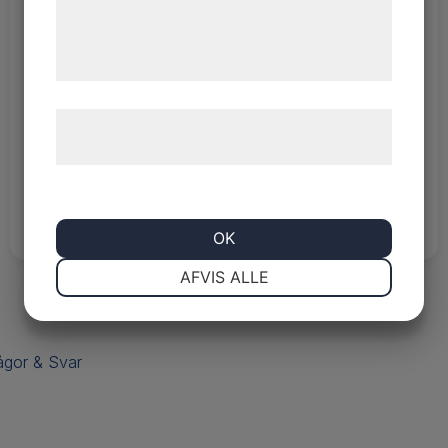
de har indsamlet gennem din brug af deres
tjenester. Ved at klikke på 'OK' giver du
samtykke til disse formål.
Självhäftande fästplattor för buntband 28 x
Læs mere om vores brug af cookies og
28 mm
behandling af persondata
her
.
Fästplattor
,
Kabeltillbehör
Pris:
63,00
kr
–
207,00
kr
Se alla varianter
OK
NØDVENDIGE
PRÆFERENCER
AFVIS ALLE
MARKETING
STATISTIK
ågor & Svar