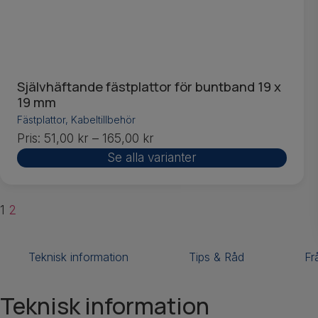
Självhäftande fästplattor för buntband 19 x
19 mm
Fästplattor
,
Kabeltillbehör
Pris:
51,00
kr
–
165,00
kr
Se alla varianter
1
2
Teknisk information
Tips & Råd
Fr
Teknisk information