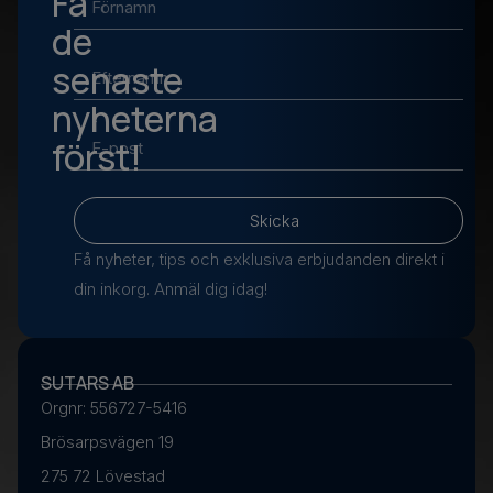
Få
de
senaste
nyheterna
först!
Skicka
Få nyheter, tips och exklusiva erbjudanden direkt i
din inkorg. Anmäl dig idag!
SUTARS AB
Orgnr: 556727-5416
Brösarpsvägen 19
275 72 Lövestad