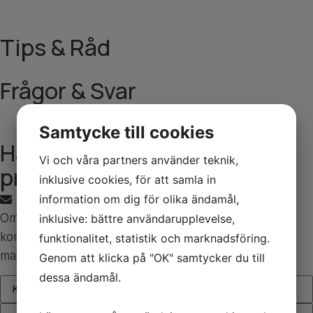
Tips & Råd
Frågor & Svar
Samtycke till cookies
Har du frågor gällande
Vi och våra partners använder teknik,
produkten?
inklusive cookies, för att samla in
kontakt@sutars.com
information om dig för olika ändamål,
Om du har frågor gällande produkten, tveka inte att
inklusive: bättre användarupplevelse,
kontakta oss. Du kan nå oss via formuläret nedan eller
funktionalitet, statistik och marknadsföring.
mail.
Genom att klicka på "OK" samtycker du till
dessa ändamål.