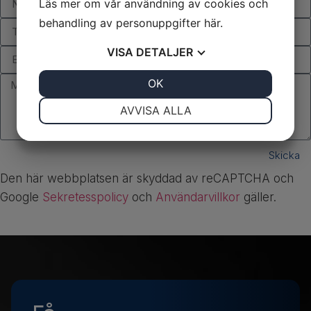
Läs mer om vår användning av cookies och
behandling av personuppgifter
här
.
VISA
DETALJER
JA
NEJ
OK
JA
NEJ
NÖDVÄNDIG
INSTÄLLNINGAR
AVVISA ALLA
JA
NEJ
JA
NEJ
MARKNADSFÖRING
STATISTIK
Skicka
Den här webbplatsen är skyddad av reCAPTCHA och
Google
Sekretesspolicy
och
Användarvillkor
gäller.