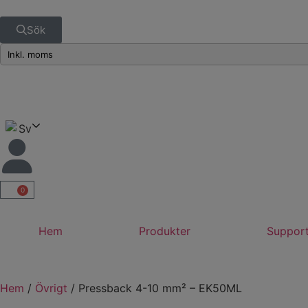
Sök
Sv
0
Hem
Produkter
Suppor
Hem
/
Övrigt
/ Pressback 4-10 mm² – EK50ML