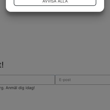
AVVISA ALLA
JA
NEJ
JA
NEJ
MARKNADSFÖRING
STATISTIK
!
rg. Anmäl dig idag!