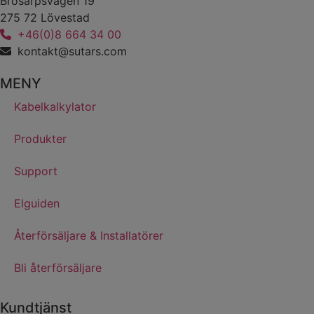
Brösarpsvägen 19
275 72 Lövestad
+46(0)8 664 34 00
kontakt@sutars.com
MENY
Kabelkalkylator
Produkter
Support
Elguiden
Återförsäljare & Installatörer
Bli återförsäljare
Kundtjänst