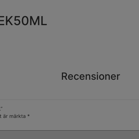
 EK50ML
Recensioner
”
lt är märkta
*