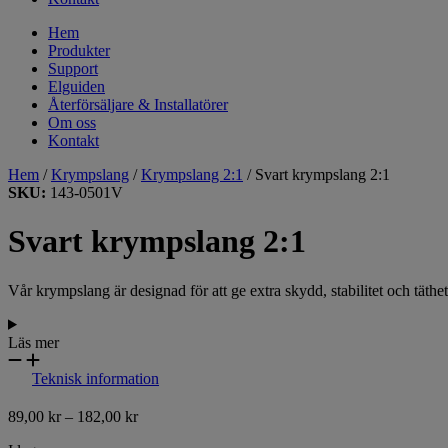
Hem
Produkter
Support
Elguiden
Återförsäljare & Installatörer
Om oss
Kontakt
Hem
/
Krympslang
/
Krympslang 2:1
/ Svart krympslang 2:1
SKU:
143-0501V
Svart krympslang 2:1
Vår krympslang är designad för att ge extra skydd, stabilitet och täth
Läs mer
Teknisk information
89,00
kr
–
182,00
kr