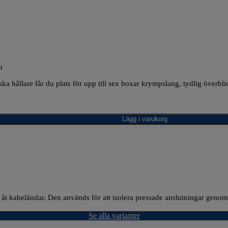
t
ka hållare får du plats för upp till sex boxar krympslang, tydlig överblic
Lägg i varukorg
et åt kabeländar. Den används för att isolera pressade anslutningar geno
Se alla varianter