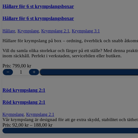
Hållare för 6 st krympslangsboxar
Hållare för 6 st krympslangsboxar
Hållare
,
Krympslang
,
Krympslang 2:1
,
Krympslang 3:1
Hållare för krympslang på box – ordning, överblick och snabb åtkoms
Vill du samla olika storlekar och färger på ett ställe? Med denna praktis
inom räckhåll. Perfekt i verkstaden, servicebilen eller butiken.
Pris:
799,00
kr
−
+
Röd krympslang 2:1
Röd krympslang 2:1
Krympslang
,
Krympslang 2:1
Vår krympslang är designad för att ge extra skydd, stabilitet och täth
Pris:
92,00
kr
–
188,00
kr