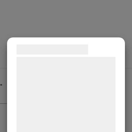
Samtykke til cookies
Vi og vores samarbejdspartnere bruger
teknologier, herunder cookies, til at
indsamle oplysninger om dig til forskellige
formål, herunder: Tilpasning af annoncering,
*
bedre brugeroplevelse, funktionalitet,
statistik og marketing. Disse oplysninger
kan blive delt med annoncerings- og
analysepartnere, som kan kombinere dem
med data, du tidligere har givet dem eller