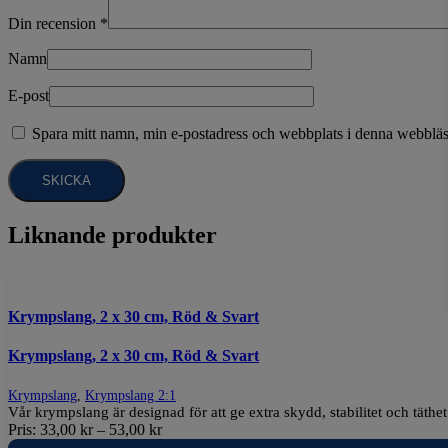
Din recension
*
Namn
E-post
Spara mitt namn, min e-postadress och webbplats i denna webbläsa
Liknande produkter
Krympslang, 2 x 30 cm, Röd & Svart
Krympslang, 2 x 30 cm, Röd & Svart
Krympslang
,
Krympslang 2:1
Vår krympslang är designad för att ge extra skydd, stabilitet och täth
Pris:
33,00
kr
–
53,00
kr