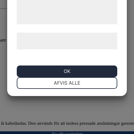
de har indsamlet gennem din brug af deres
tjenester. Ved at klikke på 'OK' giver du
samtykke til disse formål.
Læs mere om vores brug af cookies og
re till nästa gång jag skriver en kommentar.
behandling af persondata
her
.
OK
NØDVENDIGE
PRÆFERENCER
AFVIS ALLE
MARKETING
STATISTIK
et åt kabeländar. Den används för att isolera pressade anslutningar geno
Se alla varianter