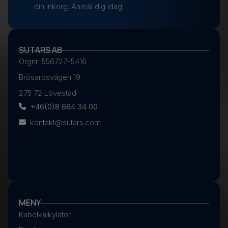
din inkorg. Anmäl dig idag!
SUTARS AB
Orgnr: 556727-5416
Brösarpsvägen 19
275 72 Lövestad
+46(0)8 664 34 00
kontakt@sutars.com
MENY
Kabelkalkylator