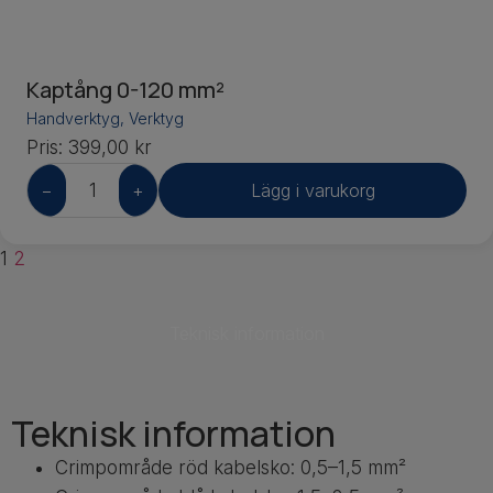
Kaptång 0-120 mm²
Handverktyg
,
Verktyg
Pris:
399,00
kr
−
+
Lägg i varukorg
1
2
Teknisk information
Teknisk information
Crimpområde röd kabelsko: 0,5–1,5 mm²