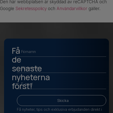
Den här webbplatsen är skyddad av reCAPTCHA och
Google
Sekretesspolicy
och
Användarvillkor
gäller.
Få
de
senaste
nyheterna
först!
Skicka
Få nyheter, tips och exklusiva erbjudanden direkt i