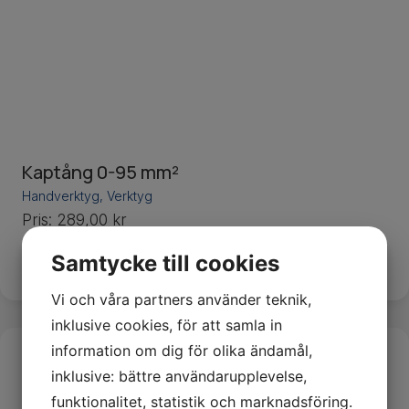
Kaptång 0-95 mm²
Handverktyg
,
Verktyg
Pris:
289,00
kr
−
+
Lägg i varukorg
Samtycke till cookies
Vi och våra partners använder teknik,
inklusive cookies, för att samla in
information om dig för olika ändamål,
inklusive: bättre användarupplevelse,
funktionalitet, statistik och marknadsföring.