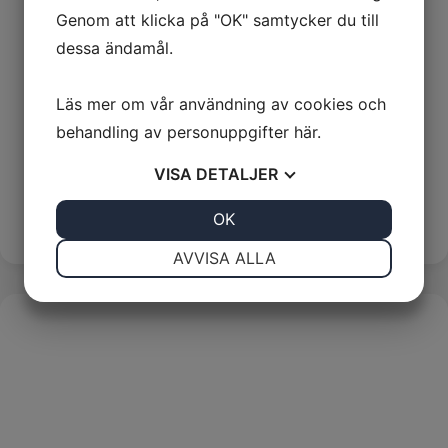
Genom att klicka på "OK" samtycker du till
dessa ändamål.
Läs mer om vår användning av cookies och
behandling av personuppgifter
här
.
Pressback till EK354ML
VISA
DETALJER
Batteridrivna Verktyg
,
Verktyg
Pris:
0,00
kr
JA
NEJ
OK
JA
NEJ
Se alla varianter
NÖDVÄNDIG
INSTÄLLNINGAR
AVVISA ALLA
JA
NEJ
JA
NEJ
MARKNADSFÖRING
STATISTIK