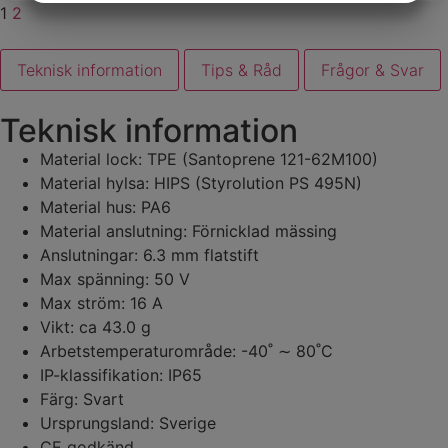
1
2
MARKNADSFÖRING
STATISTIK
Teknisk information
Tips & Råd
Frågor & Svar
Teknisk information
Material lock: TPE (Santoprene 121-62M100)
Material hylsa: HIPS (Styrolution PS 495N)
Material hus: PA6
Material anslutning: Förnicklad mässing
Anslutningar: 6.3 mm flatstift
Max spänning: 50 V
Max ström: 16 A
Vikt: ca 43.0 g
Arbetstemperaturområde: -40˚ ∼ 80˚C
IP-klassifikation: IP65
Färg: Svart
Ursprungsland: Sverige
CE godkänd