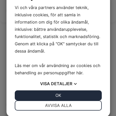
Pris:
69,00
kr
Vi och våra partners använder teknik,
−
+
Lägg i varukorg
inklusive cookies, för att samla in
information om dig för olika ändamål,
inklusive: bättre användarupplevelse,
funktionalitet, statistik och marknadsföring.
Genom att klicka på "OK" samtycker du till
dessa ändamål.
Läs mer om vår användning av cookies och
behandling av personuppgifter
här
.
Infällt kompakt uttag, 16A/24V
VISA
DETALJER
12 / 24 V Uttag & Stickproppar
,
24 V Uttag
JA
NEJ
OK
JA
NEJ
Pris:
73,00
kr
NÖDVÄNDIG
INSTÄLLNINGAR
−
+
Lägg i varukorg
AVVISA ALLA
JA
NEJ
JA
NEJ