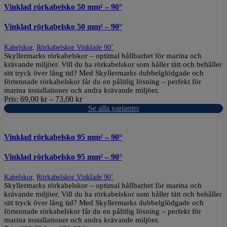
Vinklad rörkabelsko 50 mm² – 90°
Vinklad rörkabelsko 50 mm² – 90°
Kabelskor
,
Rörkabelskor Vinklade 90˚
Skyllermarks rörkabelskor – optimal hållbarhet för marina och
krävande miljöer. Vill du ha rörkabelskor som håller tätt och behåller
sitt tryck över lång tid? Med Skyllermarks dubbelglödgade och
förtennade rörkabelskor får du en pålitlig lösning – perfekt för
marina installationer och andra krävande miljöer.
Pris:
69,00
kr
–
73,00
kr
Se alla varianter
Vinklad rörkabelsko 95 mm² – 90°
Vinklad rörkabelsko 95 mm² – 90°
Kabelskor
,
Rörkabelskor Vinklade 90˚
Skyllermarks rörkabelskor – optimal hållbarhet för marina och
krävande miljöer. Vill du ha rörkabelskor som håller tätt och behåller
sitt tryck över lång tid? Med Skyllermarks dubbelglödgade och
förtennade rörkabelskor får du en pålitlig lösning – perfekt för
marina installationer och andra krävande miljöer.