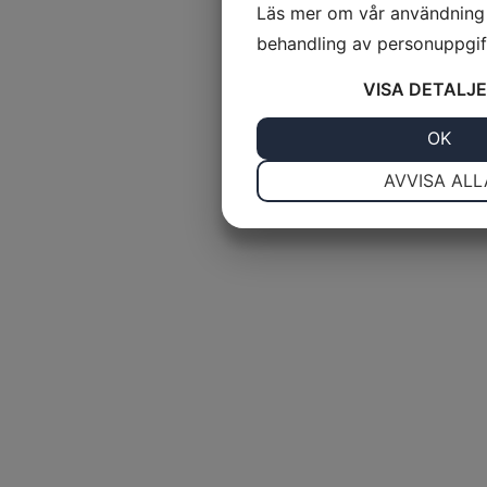
Läs mer om vår användning
behandling av personuppgi
VISA
DETALJE
JA
NEJ
OK
NÖDVÄNDIG
I
AVVISA ALL
JA
NEJ
MARKNADSFÖRING