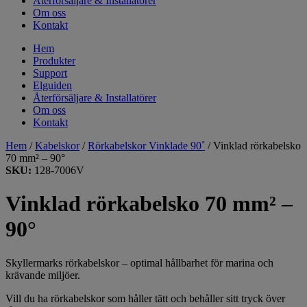
Återförsäljare & Installatörer
Om oss
Kontakt
Hem
Produkter
Support
Elguiden
Återförsäljare & Installatörer
Om oss
Kontakt
Hem
/
Kabelskor
/
Rörkabelskor Vinklade 90˚
/ Vinklad rörkabelsko
70 mm² – 90°
SKU:
128-7006V
Vinklad rörkabelsko 70 mm² –
90°
Skyllermarks rörkabelskor – optimal hållbarhet för marina och
krävande miljöer.
Vill du ha rörkabelskor som håller tätt och behåller sitt tryck över