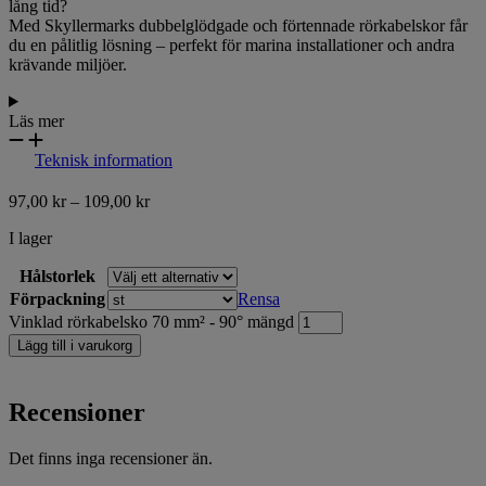
lång tid?
Med Skyllermarks dubbelglödgade och förtennade rörkabelskor får
du en pålitlig lösning – perfekt för marina installationer och andra
krävande miljöer.
Läs mer
Teknisk information
97,00
kr
–
109,00
kr
I lager
Hålstorlek
Förpackning
Rensa
Vinklad rörkabelsko 70 mm² - 90° mängd
Lägg till i varukorg
Recensioner
Det finns inga recensioner än.