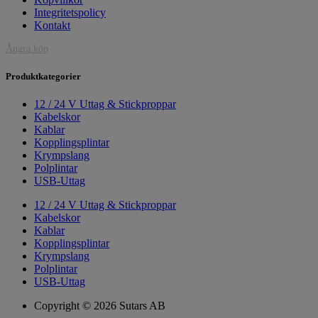
Integritetspolicy
Kontakt
Ångra köp
Produktkategorier
12 / 24 V Uttag & Stickproppar
Kabelskor
Kablar
Kopplingsplintar
Krympslang
Polplintar
USB-Uttag
12 / 24 V Uttag & Stickproppar
Kabelskor
Kablar
Kopplingsplintar
Krympslang
Polplintar
USB-Uttag
Copyright © 2026 Sutars AB