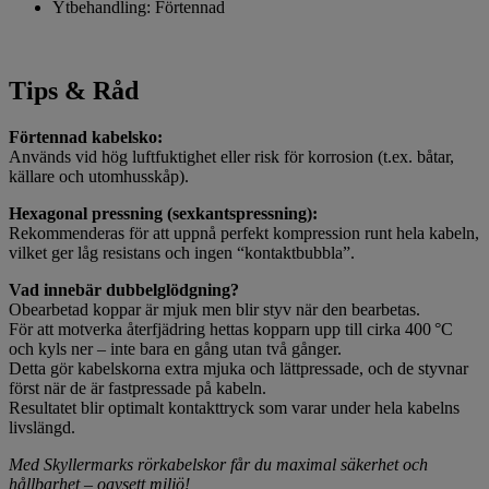
Ytbehandling
:
Förtennad
Tips & Råd
Förtennad kabelsko:
Används vid hög luftfuktighet eller risk för korrosion (t.ex. båtar,
källare och utomhusskåp).
Hexagonal pressning (sexkantspressning):
Rekommenderas för att uppnå perfekt kompression runt hela kabeln,
vilket ger låg resistans och ingen “kontaktbubbla”.
Vad innebär dubbelglödgning?
Obearbetad koppar är mjuk men blir styv när den bearbetas.
För att motverka återfjädring hettas kopparn upp till cirka 400 °C
och kyls ner – inte bara en gång utan två gånger.
Detta gör kabelskorna extra mjuka och lättpressade, och de styvnar
först när de är fastpressade på kabeln.
Resultatet blir optimalt kontakttryck som varar under hela kabelns
livslängd.
Med Skyllermarks rörkabelskor får du maximal säkerhet och
hållbarhet – oavsett miljö!