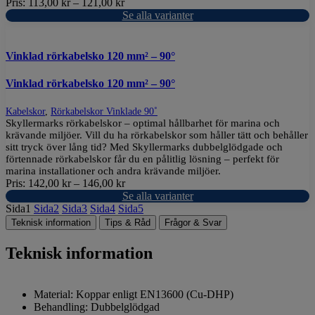
Pris:
113,00
kr
–
121,00
kr
Se alla varianter
Vinklad rörkabelsko 120 mm² – 90°
Vinklad rörkabelsko 120 mm² – 90°
Kabelskor
,
Rörkabelskor Vinklade 90˚
Skyllermarks rörkabelskor – optimal hållbarhet för marina och
krävande miljöer. Vill du ha rörkabelskor som håller tätt och behåller
sitt tryck över lång tid? Med Skyllermarks dubbelglödgade och
förtennade rörkabelskor får du en pålitlig lösning – perfekt för
marina installationer och andra krävande miljöer.
Pris:
142,00
kr
–
146,00
kr
Se alla varianter
Sida
1
Sida
2
Sida
3
Sida
4
Sida
5
Teknisk information
Tips & Råd
Frågor & Svar
Teknisk information
Material:
Koppar
enligt
EN13600 (Cu-DHP)
Behandling
:
Dubbelglödgad