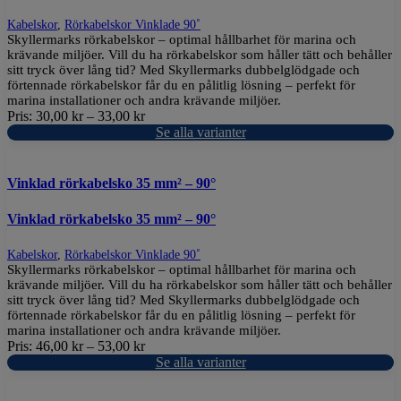
Kabelskor
,
Rörkabelskor Vinklade 90˚
Skyllermarks rörkabelskor – optimal hållbarhet för marina och
krävande miljöer. Vill du ha rörkabelskor som håller tätt och behåller
sitt tryck över lång tid? Med Skyllermarks dubbelglödgade och
förtennade rörkabelskor får du en pålitlig lösning – perfekt för
marina installationer och andra krävande miljöer.
Pris:
30,00
kr
–
33,00
kr
Se alla varianter
Vinklad rörkabelsko 35 mm² – 90°
Vinklad rörkabelsko 35 mm² – 90°
Kabelskor
,
Rörkabelskor Vinklade 90˚
Skyllermarks rörkabelskor – optimal hållbarhet för marina och
krävande miljöer. Vill du ha rörkabelskor som håller tätt och behåller
sitt tryck över lång tid? Med Skyllermarks dubbelglödgade och
förtennade rörkabelskor får du en pålitlig lösning – perfekt för
marina installationer och andra krävande miljöer.
Pris:
46,00
kr
–
53,00
kr
Se alla varianter