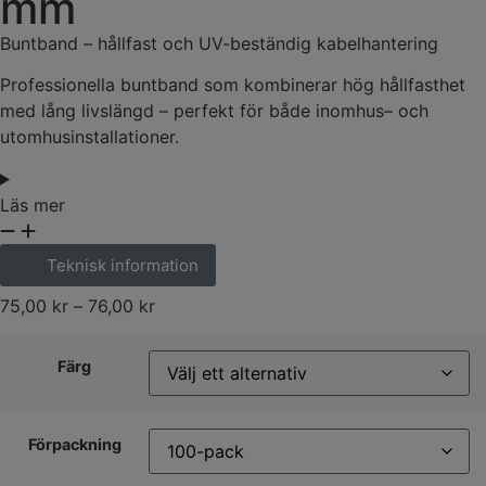
mm
Buntband
–
hållfast
och
UV-
beständig
kabelhantering
Professionella
buntband
som
kombinerar
hög
hållfasthet
med
lång
livslängd
–
perfekt
för
både
inomhus
–
och
utomhusinstallationer
.
Läs mer
Teknisk information
75,00
kr
–
76,00
kr
Färg
Förpackning