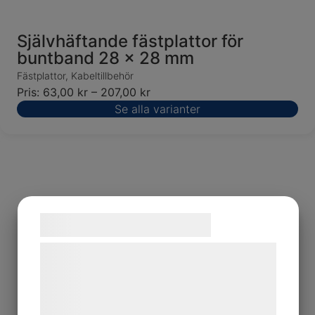
Självhäftande fästplattor för
buntband 28 x 28 mm
Fästplattor
,
Kabeltillbehör
Pris:
63,00
kr
–
207,00
kr
Se alla varianter
Samtykke til cookies
Vi og vores samarbejdspartnere bruger
teknologier, herunder cookies, til at
indsamle oplysninger om dig til forskellige
Kabelhållarsats, 19 x 19 mm
formål, herunder: Tilpasning af annoncering,