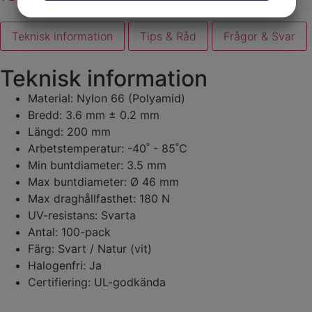
MARKETING
STATISTIK
Teknisk information
Tips & Råd
Frågor & Svar
Teknisk information
Material:
Nylon 66 (
Polyamid
)
Bredd
:
3
.
6
mm
± 0.2 mm
Längd
:
200 mm
Arbetstemperatur
:
-40˚ - 85˚C
Min
buntdiameter
:
3.5
mm
Max
buntdiameter
:
Ø
46
mm
Max
draghållfasthet
:
180
N
UV-
resistans
:
Svarta
Antal:
100-pack
Färg
:
Svart /
Natur
(vit)
Halogenfri
:
Ja
Certifiering
:
UL-
godkända