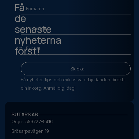
Få
de
senaste
nyheterna
först!
Skicka
Få nyheter, tips och exklusiva erbjudanden direkt i
din inkorg. Anmäl dig idag!
SUTARS AB
Orgnr: 556727-5416
Brösarpsvägen 19