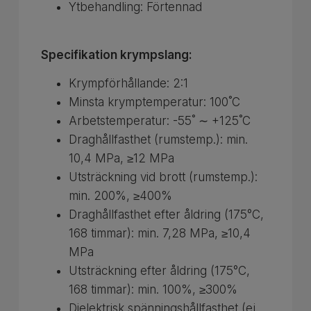
Ytbehandling: Förtennad
Specifikation krympslang:
Krympförhållande: 2:1
Minsta krymptemperatur: 100˚C
Arbetstemperatur: -55˚ ∼ +125˚C
Draghållfasthet (rumstemp.): min.
10,4 MPa, ≥12 MPa
Utsträckning vid brott (rumstemp.):
min. 200%, ≥400%
Draghållfasthet efter åldring (175°C,
168 timmar): min. 7,28 MPa, ≥10,4
MPa
Utsträckning efter åldring (175°C,
168 timmar): min. 100%, ≥300%
Dielektrisk spänningshållfasthet (ej