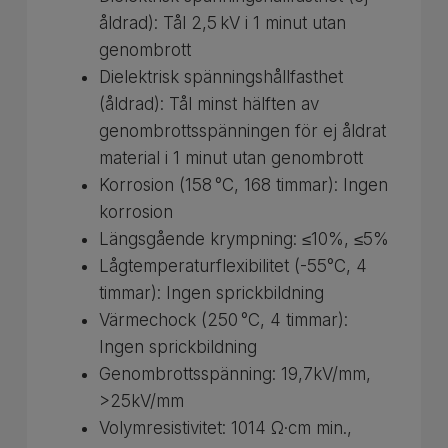
åldrad): Tål 2,5 kV i 1 minut utan
genombrott
Dielektrisk spänningshållfasthet
(åldrad): Tål minst hälften av
genombrottsspänningen för ej åldrat
material i 1 minut utan genombrott
Korrosion (158 °C, 168 timmar): Ingen
korrosion
Längsgående krympning: ≤10%, ≤5%
Lågtemperaturflexibilitet (-55°C, 4
timmar): Ingen sprickbildning
Värmechock (250 °C, 4 timmar):
Ingen sprickbildning
Genombrottsspänning: 19,7kV/mm,
>25kV/mm
Volymresistivitet: 1014 Ω·cm min.,