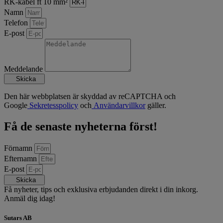
RK-kabel ft 10 mm²
Namn
Telefon
E-post
Meddelande
Skicka
Den här webbplatsen är skyddad av reCAPTCHA och
Google
Sekretesspolicy
och
Användarvillkor
gäller.
Få de senaste nyheterna först!
Förnamn
Efternamn
E-post
Skicka
Få nyheter, tips och exklusiva erbjudanden direkt i din inkorg.
Anmäl dig idag!
Sutars AB