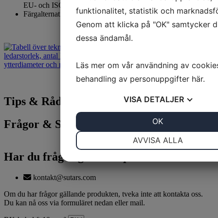
EU- och ISO-standard
funktionalitet, statistik och marknadsf
Färgalternativ: Röd, svart eller gul
Genom att klicka på "OK" samtycker du
dessa ändamål.
Läs mer om vår användning av cookie
behandling av personuppgifter
här
.
VISA
DETALJER
Tips & Råd
JA
NEJ
OK
JA
NEJ
Frågor & Svar
NÖDVÄNDIG
INSTÄLLNINGA
AVVISA ALLA
Har du frågor gällande produkten?
JA
NEJ
JA
NEJ
MARKNADSFÖRING
STATISTIK
kontakt@sutars.com
Om du har frågor gällande produkten, tveka inte att kontakta oss.
Du kan nå oss via formuläret nedan eller mail.