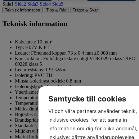
Sida
1
Sida
2
Sida
3
Sida
4
Sida
5
Teknisk information
Tips & Råd
Frågor & Svar
Teknisk information
Kabelarea: 10 mm²
Typ: H07V-K FT
Ledare: Förtennad koppar, 73 x 0.4 mm ±0.008 mm
Konstruktion: Fintrådiga ledare enligt VDE 0295 klass 5/IEC
60228 klass 5
Ledarresistans: 1.91 Ω/km
Isolering: PVC TI1
Minsta isoleringstjocklek: 0.8 mm
Isoleringstjocklek medel: 1.0 mm
Ytterdiameter: ca 6.55 mm ±0.6 mm
Samtycke till cookies
Temperaturklassning: 70°C
Temperaturintervall: -25°C till +70°C
Märkspänning (Uo/U): 450/750 V
Vi och våra partners använder teknik,
Böjradie: 4 x YD
inklusive cookies, för att samla in
Brandspridningsklass: Enligt IEC 60332-1-2
Standarder: IEC 60228,5 / HD 383,5 & HD 50363,3
information om dig för olika ändamål,
Miljökrav: RoHS 2011/65/EUCE: Godkänd
Marint bruk: Godkänd för installation i båtar enligt gällande
inklusive: bättre användarupplevelse,