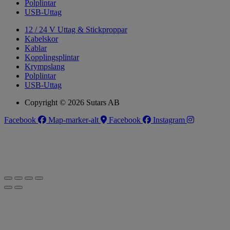
Polplintar
USB-Uttag
12 / 24 V Uttag & Stickproppar
Kabelskor
Kablar
Kopplingsplintar
Krympslang
Polplintar
USB-Uttag
Copyright © 2026 Sutars AB
Facebook
Map-marker-alt
Facebook
Instagram