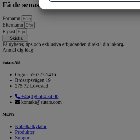
Få de senaste nyheterna först!
MARKETING
STATISTIK
Förnamn
Efternamn
E-post
Skicka
Få nyheter, tips och exklusiva erbjudanden direkt i din inkorg.
Anmäl dig idag!
Sutars AB
Orgnr: 556727-5416
Brösarpsvägen 19
275 72 Lövestad
+46(0)8 664 34 00
kontakt@sutars.com
MENY
Kabelkalkylator
Produkter
Support