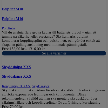
Polplint M10
Polplint M10
Polplintar
Vill du ansluta flera grova kablar till batteriets blypol – utan att
tumma på säkerhet eller prestanda? Skyllermarks polplint
kombinerar kopplingsplint och polsko i ett, och gör det enkelt att
skapa en pålitlig anslutning med minimalt spänningsfall.
Pris:
153,00
kr
–
1316,00
kr
Se alla varianter
Skyddskåpa XXS
Skyddskåpa XXS
Kopplingsplint XXS
,
Skyddskåpor
Skyddskåpor minskar risken för elektriska stötar och olyckor genom
att täcka exponerade ledningar och komponenter. Därav
rekommenderar vi alltid att man ska montera skyddskåpor över
säkringshållare och kopplingsplintar för att förhindra kortslutning.
Pris:
79,00
kr