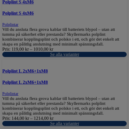
Polplint S 4xM6
Polplint S 4xM6
Polplintar
Vill du ansluta flera grova kablar till batteriets blypol – utan att
tumma på säkerhet eller prestanda? Skyllermarks polplint
kombinerar kopplingsplint och polsko i ett, och gör det enkelt att
skapa en pålitlig anslutning med minimalt spänningsfall.
Pris:
119,00
kr
–
1010,00
kr
Se alla varianter
Polplint L 2xM6+1xM8
Polplint L 2xM6+1xM8
Polplintar
Vill du ansluta flera grova kablar till batteriets blypol – utan att
tumma på säkerhet eller prestanda? Skyllermarks polplint
kombinerar kopplingsplint och polsko i ett, och gör det enkelt att
skapa en pålitlig anslutning med minimalt spänningsfall.
Pris:
144,00
kr
–
1214,00
kr
Se alla varianter