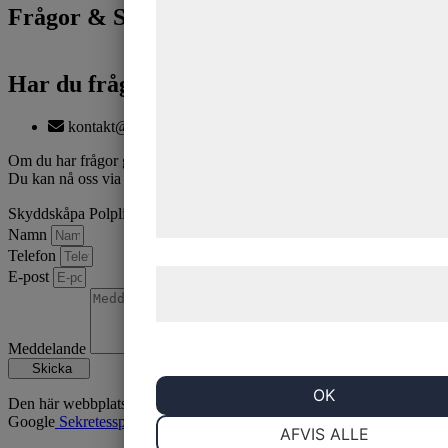
formål, herunder: Tilpasning af annonc
Frågor & Svar
bedre brugeroplevelse, funktionalitet,
statistik og marketing. Disse oplysnin
Har du frågor gällande produkten?
kan blive delt med annoncerings- og
analysepartnere, som kan kombinere
kontakt@sutars.com
med data, du tidligere har givet dem el
Om du har frågor gällande produkten, tveka inte att kontakta oss.
de har indsamlet gennem din brug af 
Du kan nå oss via formuläret nedan eller mail.
tjenester. Ved at klikke på 'OK' giver d
Skyddskåpa Polplint
samtykke til disse formål.
Namn
Telefon
E-post
Læs mere om vores brug af cookies o
behandling af persondata
her
.
Meddelande
Skicka
OK
Den här webbplatsen är skyddad av reCAPTCHA och
Google
Sekretesspolicy
och
Användarvillkor
gäller.
NØDVENDIGE
PRÆFERENCE
AFVIS ALLE