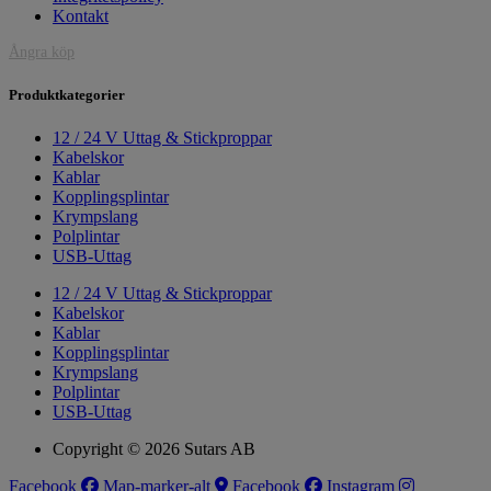
Kontakt
Ångra köp
Produktkategorier
12 / 24 V Uttag & Stickproppar
Kabelskor
Kablar
Kopplingsplintar
Krympslang
Polplintar
USB-Uttag
12 / 24 V Uttag & Stickproppar
Kabelskor
Kablar
Kopplingsplintar
Krympslang
Polplintar
USB-Uttag
Copyright © 2026 Sutars AB
Facebook
Map-marker-alt
Facebook
Instagram