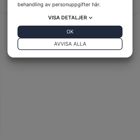
behandling av personuppgifter
här
.
VISA
DETALJER
JA
NEJ
OK
JA
NEJ
NÖDVÄNDIG
INSTÄLLNINGAR
AVVISA ALLA
JA
NEJ
JA
NEJ
MARKNADSFÖRING
STATISTIK