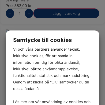
Säkringshållare
Pris:
352,00
kr
−
+
Lägg i varukorg
Samtycke till cookies
Vi och våra partners använder teknik,
inklusive cookies, för att samla in
information om dig för olika ändamål,
inklusive: bättre användarupplevelse,
funktionalitet, statistik och marknadsföring.
Säkringsbox Premium för 12
Genom att klicka på "OK" samtycker du till
säkringar med minusplint
dessa ändamål.
Säkringshållare
Pris:
590,00
kr
Läs mer om vår användning av cookies och
−
+
Lägg i varukorg