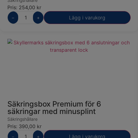
Säkringshållare
Pris:
254,00
kr
−
+
Lägg i varukorg
Säkringsbox Premium för 6
säkringar med minusplint
Säkringshållare
Pris:
390,00
kr
−
+
Lägg i varukorg