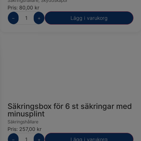
Säkringshållare
,
Skyddskåpor
Pris:
80,00
kr
−
+
Lägg i varukorg
Säkringsbox för 6 st säkringar med
minusplint
Säkringshållare
Pris:
257,00
kr
−
+
Lägg i varukorg