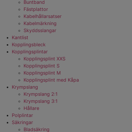
Buntband
Fästplattor
Kabelhållarsatser
Kabelmärkning
Skyddsslangar
Kantlist
Kopplingsbleck
Kopplingsplintar
Kopplingsplint XXS
Kopplingsplint S
Kopplingsplint M
Kopplingsplint med Kåpa
Krympslang
Krympslang 2:1
Krympslang 3:1
Hållare
Polplintar
Säkringar
Bladsäkring