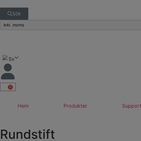
Sök
Sv
0
Hem
Produkter
Suppor
Rundstift