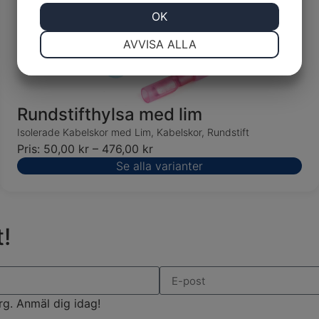
JA
NEJ
OK
JA
NEJ
NÖDVÄNDIG
INSTÄLLNINGAR
AVVISA ALLA
JA
NEJ
JA
NEJ
MARKNADSFÖRING
STATISTIK
Rundstifthylsa med lim
Isolerade Kabelskor med Lim
,
Kabelskor
,
Rundstift
Pris:
50,00
kr
–
476,00
kr
Se alla varianter
!
rg. Anmäl dig idag!