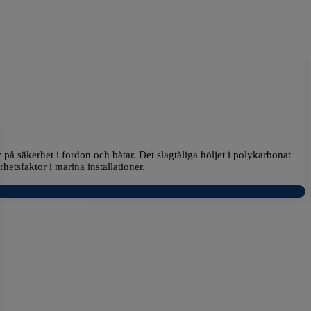
å säkerhet i fordon och båtar. Det slagtåliga höljet i polykarbonat
etsfaktor i marina installationer.