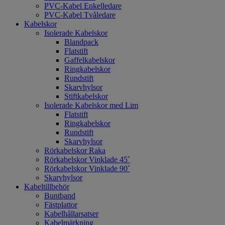
PVC-Kabel Enkelledare
PVC-Kabel Tvåledare
Kabelskor
Isolerade Kabelskor
Blandpack
Flatstift
Gaffelkabelskor
Ringkabelskor
Rundstift
Skarvhylsor
Stiftkabelskor
Isolerade Kabelskor med Lim
Flatstift
Ringkabelskor
Rundstift
Skarvhylsor
Rörkabelskor Raka
Rörkabelskor Vinklade 45˚
Rörkabelskor Vinklade 90˚
Skarvhylsor
Kabeltillbehör
Buntband
Fästplattor
Kabelhållarsatser
Kabelmärkning