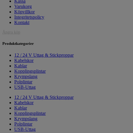
Kassa
Varukorg
Köpvillkor
Integritetspolicy
Kontakt
Ångra köp
Produktkategorier
12 / 24 V Uttag & Stickproppar
Kabelskor
Kablar
Kopplingsplintar
Krympslang
Polplintar
USB-Uttag
12 / 24 V Uttag & Stickproppar
Kabelskor
Kablar
Kopplingsplintar
Krympslang
Polplintar
USB-Uttag