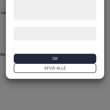
de har indsamlet gennem din brug af deres
tjenester. Ved at klikke på 'OK' giver du
n väljas på produktsidan
samtykke til disse formål.
Læs mere om vores brug af cookies og
behandling af persondata
her
.
dig idag!
OK
NØDVENDIGE
PRÆFERENCER
AFVIS ALLE
MARKETING
STATISTIK