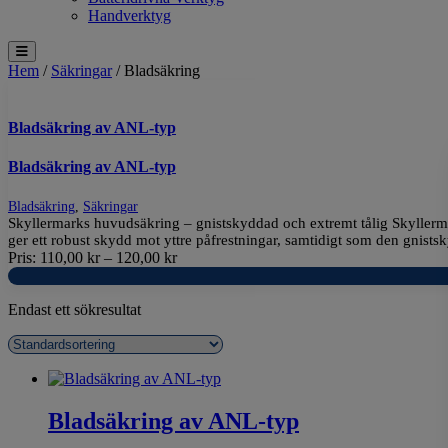
Handverktyg
Hem
/
Säkringar
/ Bladsäkring
Bladsäkring av ANL-typ
Bladsäkring av ANL-typ
Bladsäkring
,
Säkringar
Skyllermarks huvudsäkring – gnistskyddad och extremt tålig Skyllermark
ger ett robust skydd mot yttre påfrestningar, samtidigt som den gnists
Pris:
110,00
kr
–
120,00
kr
Endast ett sökresultat
Bladsäkring av ANL-typ