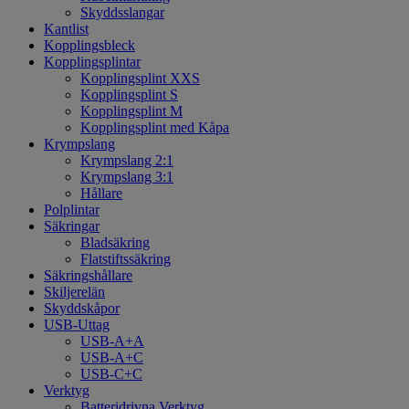
Skyddsslangar
Kantlist
Kopplingsbleck
Kopplingsplintar
Kopplingsplint XXS
Kopplingsplint S
Kopplingsplint M
Kopplingsplint med Kåpa
Krympslang
Krympslang 2:1
Krympslang 3:1
Hållare
Polplintar
Säkringar
Bladsäkring
Flatstiftssäkring
Säkringshållare
Skiljerelän
Skyddskåpor
USB-Uttag
USB-A+A
USB-A+C
USB-C+C
Verktyg
Batteridrivna Verktyg